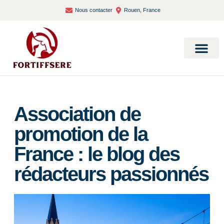
Nous contacter
Rouen, France
Bien-être et santé
Association de
promotion de la
France : le blog des
rédacteurs passionnés