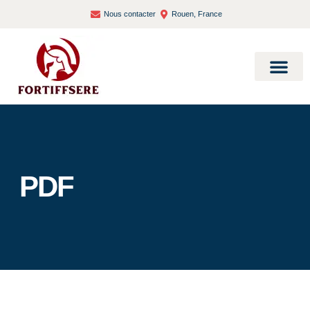
Nous contacter
Rouen, France
Bien-être et santé
PDF