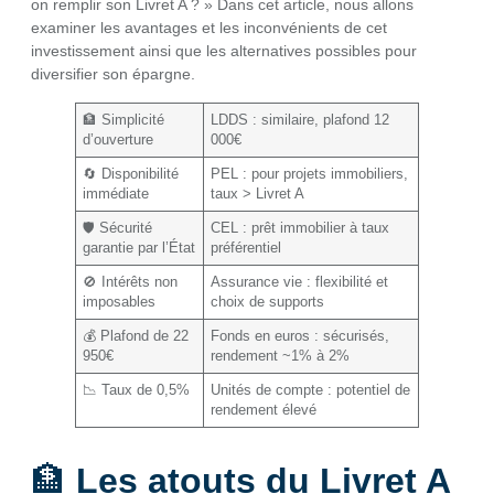
on remplir son Livret A ? » Dans cet article, nous allons
examiner les avantages et les inconvénients de cet
investissement ainsi que les alternatives possibles pour
diversifier son épargne.
🏦 Simplicité
LDDS : similaire, plafond 12
d’ouverture
000€
🔄 Disponibilité
PEL : pour projets immobiliers,
immédiate
taux > Livret A
🛡️ Sécurité
CEL : prêt immobilier à taux
garantie par l’État
préférentiel
🚫 Intérêts non
Assurance vie : flexibilité et
imposables
choix de supports
💰 Plafond de 22
Fonds en euros : sécurisés,
950€
rendement ~1% à 2%
📉 Taux de 0,5%
Unités de compte : potentiel de
rendement élevé
🏦
Les atouts du Livret A