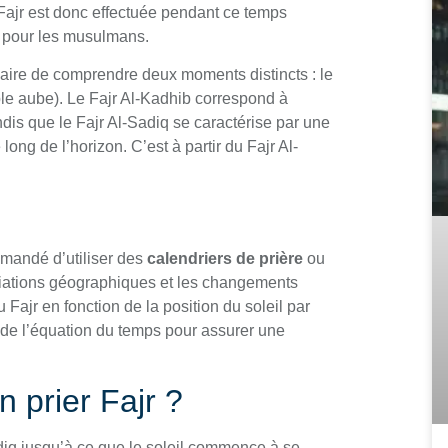
u Fajr est donc effectuée pendant ce temps
é pour les musulmans.
ssaire de comprendre deux moments distincts : le
ble aube). Le Fajr Al-Kadhib correspond à
andis que le Fajr Al-Sadiq se caractérise par une
ong de l’horizon. C’est à partir du Fajr Al-
mmandé d’utiliser des
calendriers de prière
ou
riations géographiques et les changements
Fajr en fonction de la position du soleil par
 de l’équation du temps pour assurer une
 prier Fajr ?
diq jusqu’à ce que le soleil commence à se