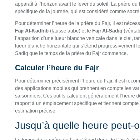
apparaît à l’horizon avant le lever du soleil. La prière d
spécifique de la journée, qui est considéré comme sacr
Pour déterminer l’heure de la prière du Fajr, il est néce
Fajr Al-Kadhib
(fausse aube) et le
Fajr Al-Sadiq
(vérita
l’apparition d’une lueur blanche verticale dans le ciel, t
lueur blanche horizontale qui s’étend progressivement le l
Sadiq que le temps de la prière du Fajr commence.
Calculer l’heure du Fajr
Pour déterminer précisément l’heure du Fajr, il est reco
des applications mobiles qui prennent en compte les va
saisonniers. Ces outils calculent généralement l’heure du 
rapport à un emplacement spécifique et tiennent compte
estimation précise.
Jusqu’à quelle heure peut-on
Le temps de la prière du Fajr s’étend donc du Fajr Al-Sa