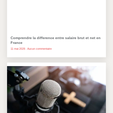
Comprendre la difference entre salaire brut et net en
France
11 mai 2026
Aucun commentaire