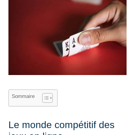
Sommaire
Le monde compétitif des