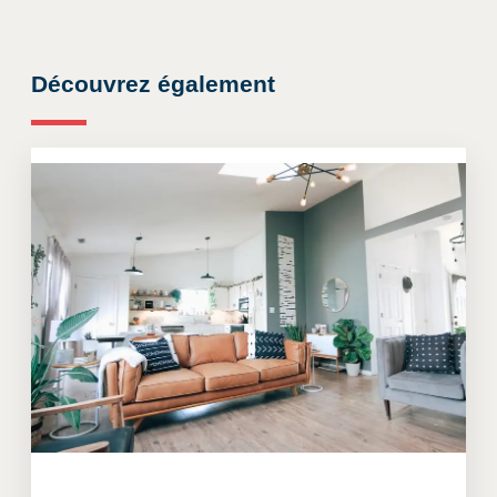
Découvrez également