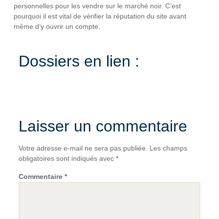
personnelles pour les vendre sur le marché noir. C’est
pourquoi il est vital de vérifier la réputation du site avant
même d’y ouvrir un compte.
Dossiers en lien :
Laisser un commentaire
Votre adresse e-mail ne sera pas publiée.
Les champs
obligatoires sont indiqués avec
*
Commentaire
*