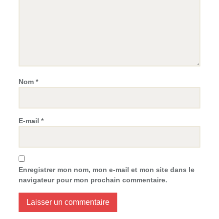
Nom
*
E-mail
*
Enregistrer mon nom, mon e-mail et mon site dans le
navigateur pour mon prochain commentaire.