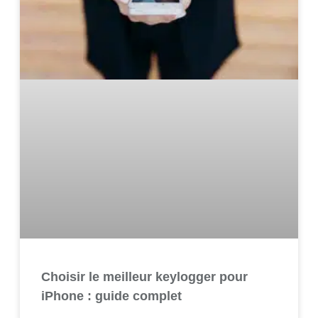
Choisir le meilleur keylogger pour
iPhone : guide complet