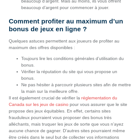
beaucoup d’argent. Mais au moins, ils vous offrent
beaucoup d’argent pour commencer à jouer.
Comment profiter au maximum d’un
bonus de jeux en ligne ?
Quelques astuces permettent aux joueurs de profiter au
maximum des offres disponibles :
Toujours lire les conditions générales d’utilisation du
bonus.
Vérifier la réputation du site qui vous propose un
bonus.
Ne pas hésiter à parcourir plusieurs sites afin de mettre
la main sur la meilleure offre.
Il est également crucial de vérifier la
réglementation du
Canada sur les jeux de casino
pour vous assurer que le site
propose des jeux équitables. En effet, certains sites
frauduleux pourraient vous proposer des bonus très
alléchants, mais truquer les jeux de sorte que vous n’ayez
aucune chance de gagner. D’autres sites pourraient même
être créés dans le seul but de collecter vos informations