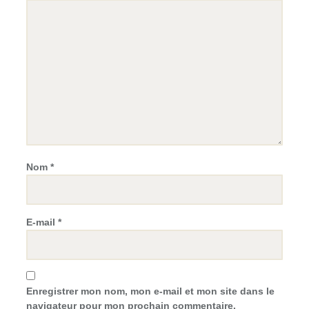
Nom
*
E-mail
*
Enregistrer mon nom, mon e-mail et mon site dans le
navigateur pour mon prochain commentaire.