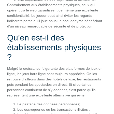
Contrairement aux établissements physiques, ceux qui
opèrent via le web garantissent de même une excellente
confidentialité. Le joueur peut ainsi éviter les regards
indiscrets parce qu’il joue sous un pseudonyme bénéficiant
d’un niveau remarquable de sécurité et de protection.
Qu’en est-il des
établissements physiques
?
Malgré la croissance fulgurante des plateformes de jeux en
ligne, les jeux hors ligne sont toujours appréciés. On les
retrouve d’ailleurs dans des hôtels de luxe, les restaurants
puis pendant les spectacles en direct. Et si certaines
personnes continuent de s’y adonner, c’est parce qu’ils
représentent une excellente alternative qui évite::
Le piratage des données personnelles;
Les escroqueries ou les transactions illicites ;