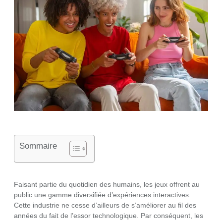
Sommaire
Faisant partie du quotidien des humains, les jeux offrent au
public une gamme diversifiée d’expériences interactives.
Cette industrie ne cesse d’ailleurs de s’améliorer au fil des
années du fait de l’essor technologique. Par conséquent, les