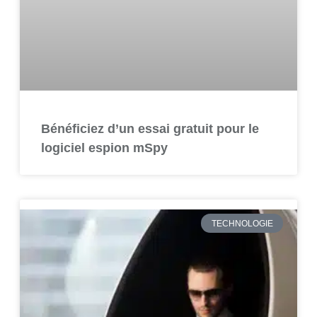
Bénéficiez d’un essai gratuit pour le
logiciel espion mSpy
TECHNOLOGIE