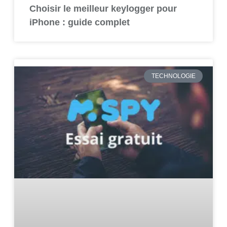
Choisir le meilleur keylogger pour
iPhone : guide complet
TECHNOLOGIE