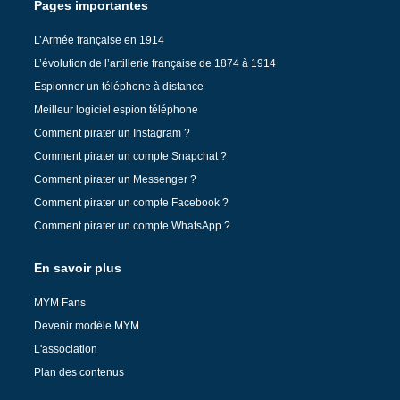
Pages importantes
L’Armée française en 1914
L’évolution de l’artillerie française de 1874 à 1914
Espionner un téléphone à distance
Meilleur logiciel espion téléphone
Comment pirater un Instagram ?
Comment pirater un compte Snapchat ?
Comment pirater un Messenger ?
Comment pirater un compte Facebook ?
Comment pirater un compte WhatsApp ?
En savoir plus
MYM Fans
Devenir modèle MYM
L'association
Plan des contenus