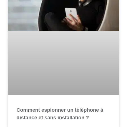
Comment espionner un téléphone à
distance et sans installation ?