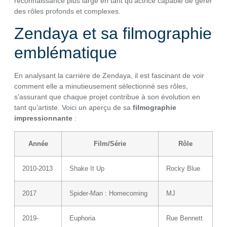
reconnaissance plus large en tant qu’actrice capable de gérer
des rôles profonds et complexes.
Zendaya et sa filmographie
emblématique
En analysant la carrière de Zendaya, il est fascinant de voir
comment elle a minutieusement sélectionné ses rôles,
s’assurant que chaque projet contribue à son évolution en
tant qu’artiste. Voici un aperçu de sa
filmographie
impressionnante
:
Année
Film/Série
Rôle
2010-2013
Shake It Up
Rocky Blue
2017
Spider-Man : Homecoming
MJ
2019-
Euphoria
Rue Bennett